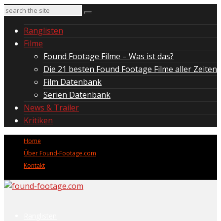
Ranglisten
Filme
Found Footage Filme – Was ist das?
Die 21 besten Found Footage Filme aller Zeiten
Film Datenbank
Serien Datenbank
News & Trailer
Kritiken
Home
Über Found-Footage.com
Kontakt
Ranglisten