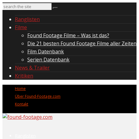
Ranglisten
Filme
Found Footage Filme – Was ist das?
Die 21 besten Found Footage Filme aller Zeiten
Film Datenbank
Serien Datenbank
News & Trailer
Kritiken
Home
Über Found-Footage.com
Kontakt
Ranglisten