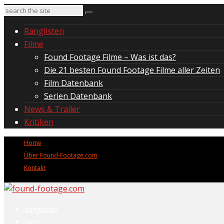
Ranglisten
Filme
Found Footage Filme – Was ist das?
Die 21 besten Found Footage Filme aller Zeiten
Film Datenbank
Serien Datenbank
News & Trailer
Kritiken
Home
Über Found-Footage.com
Kontakt
Ranglisten
Filme