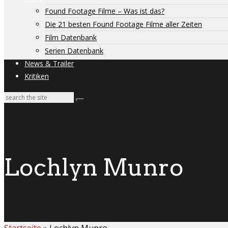
Found Footage Filme – Was ist das?
Die 21 besten Found Footage Filme aller Zeiten
Film Datenbank
Serien Datenbank
News & Trailer
Kritiken
Lochlyn Munro
Startseite
»
Lochlyn Munro