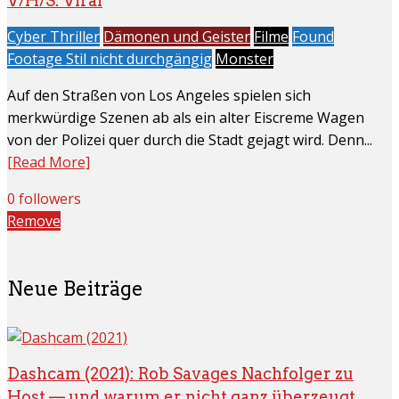
V/H/S: Viral
Cyber Thriller
Dämonen und Geister
Filme
Found
Footage Stil nicht durchgängig
Monster
Auf den Straßen von Los Angeles spielen sich
merkwürdige Szenen ab als ein alter Eiscreme Wagen
von der Polizei quer durch die Stadt gejagt wird. Denn...
[Read More]
0 followers
Remove
Neue Beiträge
Dashcam (2021): Rob Savages Nachfolger zu
Host — und warum er nicht ganz überzeugt