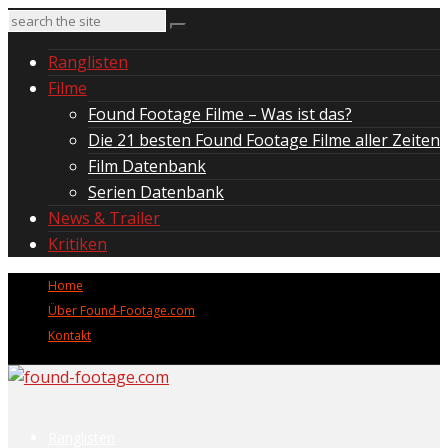
Ranglisten
Filme
Found Footage Filme – Was ist das?
Die 21 besten Found Footage Filme aller Zeiten
Film Datenbank
Serien Datenbank
News & Trailer
Kritiken
Home
Über Found-Footage.com
Kontakt
Ranglisten