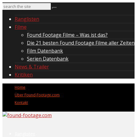
Ranglisten
Filme
Found Footage Filme – Was ist das?
Die 21 besten Found Footage Filme aller Zeiten
Film Datenbank
Serien Datenbank
News & Trailer
Kritiken
Home
Über Found-Footage.com
Kontakt
Ranglisten