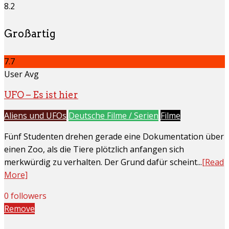
8.2
Großartig
7.7
User Avg
UFO – Es ist hier
Aliens und UFOs
Deutsche Filme / Serien
Filme
Fünf Studenten drehen gerade eine Dokumentation über
einen Zoo, als die Tiere plötzlich anfangen sich
merkwürdig zu verhalten. Der Grund dafür scheint...
[Read
More]
0 followers
Remove