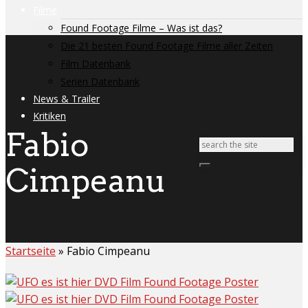
Filme
Found Footage Filme – Was ist das?
Die 21 besten Found Footage Filme aller Zeiten
Film Datenbank
Serien Datenbank
News & Trailer
Kritiken
Fabio
Cimpeanu
Startseite
»
Fabio Cimpeanu