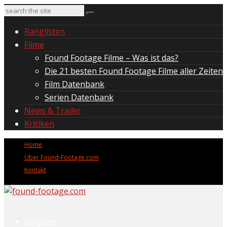
Ranglisten
Filme
Found Footage Filme – Was ist das?
Die 21 besten Found Footage Filme aller Zeiten
Film Datenbank
Serien Datenbank
News & Trailer
Kritiken
Home
Über Found-Footage.com
Kontakt
Ranglisten