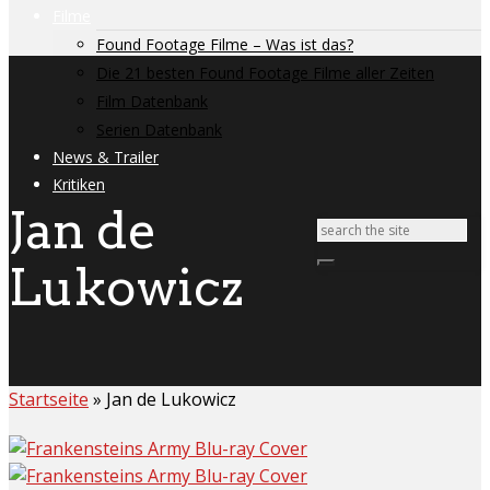
Filme
Found Footage Filme – Was ist das?
Die 21 besten Found Footage Filme aller Zeiten
Film Datenbank
Serien Datenbank
News & Trailer
Kritiken
Jan de
Lukowicz
Startseite
»
Jan de Lukowicz