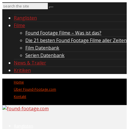
Ranglisten
Filme
Found Footage Filme – Was ist das?
Die 21 besten Found Footage Filme aller Zeiten
Film Datenbank
Serien Datenbank
News & Trailer
Kritiken
Home
Über Found-Footage.com
Kontakt
Ranglisten