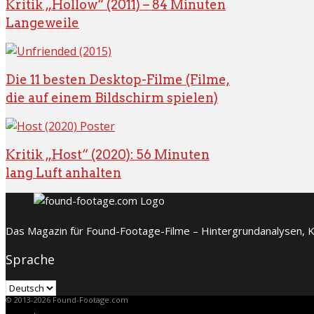
Kritik „Hollow“ (2011) – 84 Minuten
Langeweile
Die 11 besten Desktop-Filme (Filme,
die auf einem Bildschirm spielen)
Kritik „Host“ (2020): 56 Minuten
lang Luft anhalten
Das Magazin für Found-Footage-Filme – Hintergrundanalysen, Kr
Sprache
Sprache
© 2013-2026 Found-Footage.com