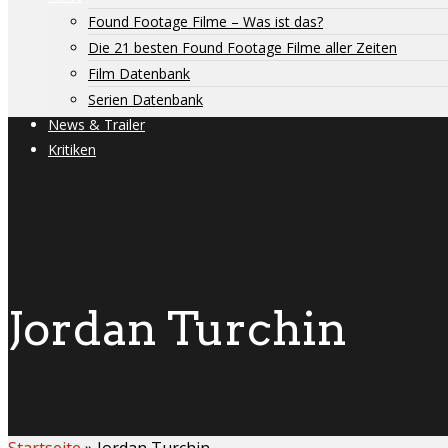
Found Footage Filme – Was ist das?
Die 21 besten Found Footage Filme aller Zeiten
Film Datenbank
Serien Datenbank
News & Trailer
Kritiken
Jordan Turchin
Startseite
»
Jordan Turchin