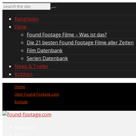
Ranglisten
Filme
Found Footage Filme – Was ist das?
Die 21 besten Found Footage Filme aller Zeiten
Film Datenbank
Serien Datenbank
News & Trailer
Kritiken
Home
Über Found-Footage.com
Kontakt
Ranglisten
Filme