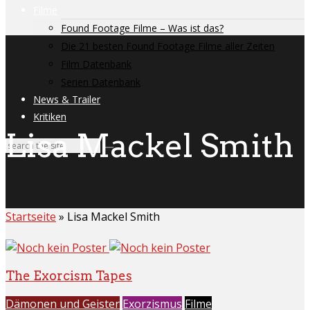
Filme
Found Footage Filme – Was ist das?
Die 21 besten Found Footage Filme aller Zeiten
Film Datenbank
Serien Datenbank
News & Trailer
Kritiken
Lisa Mackel Smith
Startseite
»
Lisa Mackel Smith
The Exorcism Tapes
Dämonen und Geister
Exorzismus
Filme