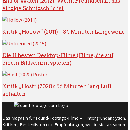
End of Watch (2012): Wenn Freundschaft das
einzige Schutzschild ist
Kritik „Hollow“ (2011) – 84 Minuten Langeweile
Die 11 besten Desktop-Filme (Filme, die auf
einem Bildschirm spielen)
Kritik „Host“ (2020): 56 Minuten lang Luft
anhalten
Das Magazin für Found-Footage-Filme – Hintergrundanalysen,
Kritiken, Bestenlisten und Empfehlungen, wo du sie streamen