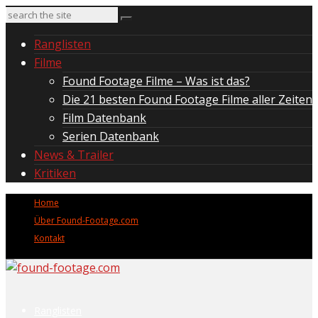
Ranglisten
Filme
Found Footage Filme – Was ist das?
Die 21 besten Found Footage Filme aller Zeiten
Film Datenbank
Serien Datenbank
News & Trailer
Kritiken
Home
Über Found-Footage.com
Kontakt
Ranglisten