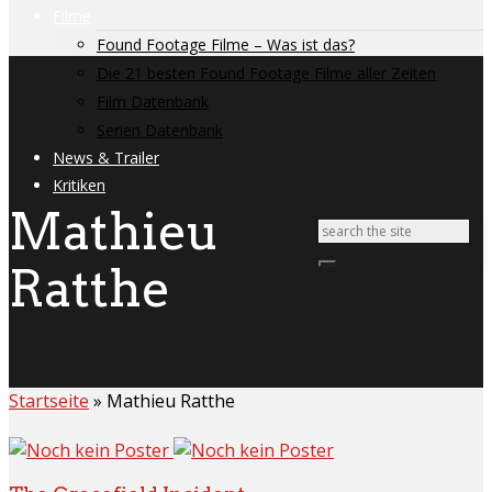
Filme
Found Footage Filme – Was ist das?
Die 21 besten Found Footage Filme aller Zeiten
Film Datenbank
Serien Datenbank
News & Trailer
Kritiken
Mathieu
Ratthe
Startseite
»
Mathieu Ratthe