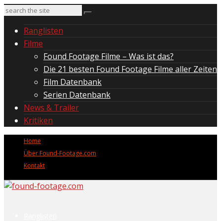
Ranglisten
Filme
Found Footage Filme – Was ist das?
Die 21 besten Found Footage Filme aller Zeiten
Film Datenbank
Serien Datenbank
News & Trailer
Kritiken
Home
Über Found-Footage.com
Kontakt
Ranglisten