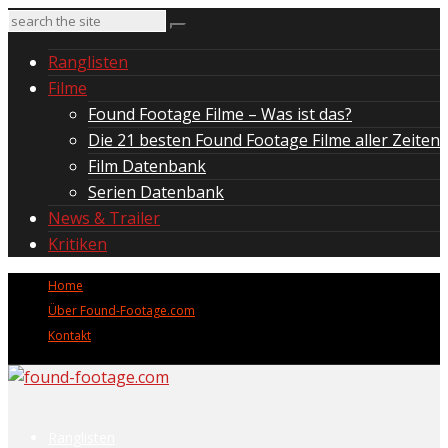
Ranglisten
Filme
Found Footage Filme – Was ist das?
Die 21 besten Found Footage Filme aller Zeiten
Film Datenbank
Serien Datenbank
News & Trailer
Kritiken
Home
Über Found-Footage.com
Kontakt
Ranglisten