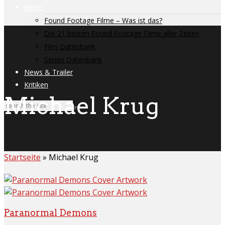
Filme
Found Footage Filme – Was ist das?
Die 21 besten Found Footage Filme aller Zeiten
Film Datenbank
Serien Datenbank
News & Trailer
Kritiken
Michael Krug
Startseite
»
Michael Krug
Paranormal Demons