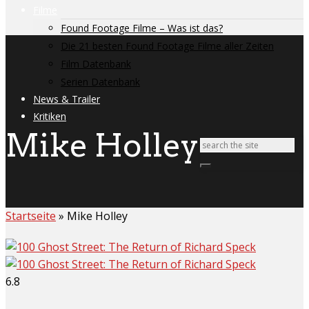
Filme
Found Footage Filme – Was ist das?
Die 21 besten Found Footage Filme aller Zeiten
Film Datenbank
Serien Datenbank
News & Trailer
Kritiken
Mike Holley
Startseite
»
Mike Holley
6.8