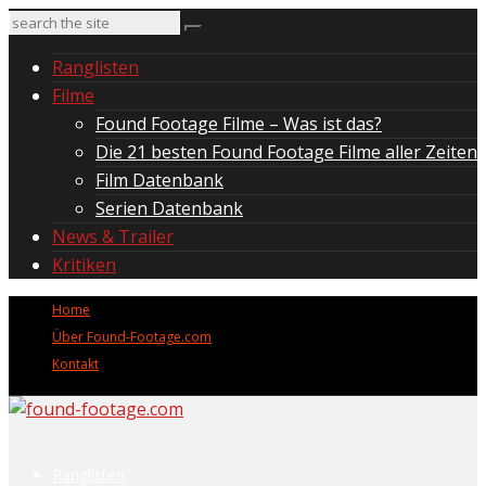
Ranglisten
Filme
Found Footage Filme – Was ist das?
Die 21 besten Found Footage Filme aller Zeiten
Film Datenbank
Serien Datenbank
News & Trailer
Kritiken
Home
Über Found-Footage.com
Kontakt
Ranglisten