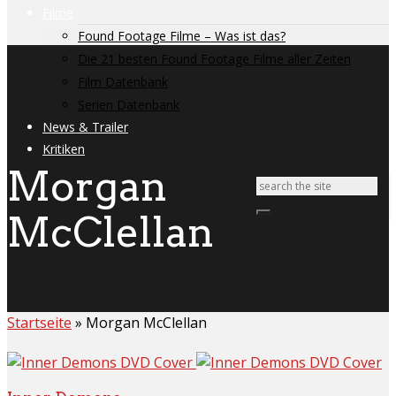
Filme
Found Footage Filme – Was ist das?
Die 21 besten Found Footage Filme aller Zeiten
Film Datenbank
Serien Datenbank
News & Trailer
Kritiken
Morgan
McClellan
Startseite
»
Morgan McClellan