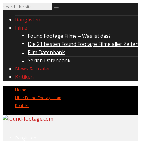
Ranglisten
Filme
Found Footage Filme – Was ist das?
Die 21 besten Found Footage Filme aller Zeiten
Film Datenbank
Serien Datenbank
News & Trailer
Kritiken
Home
Über Found-Footage.com
Kontakt
Ranglisten