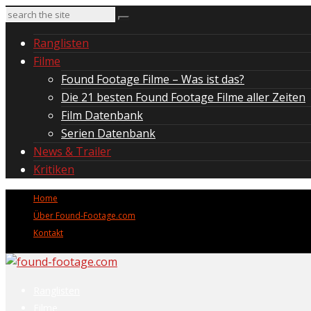
Ranglisten
Filme
Found Footage Filme – Was ist das?
Die 21 besten Found Footage Filme aller Zeiten
Film Datenbank
Serien Datenbank
News & Trailer
Kritiken
Home
Über Found-Footage.com
Kontakt
Ranglisten
Filme