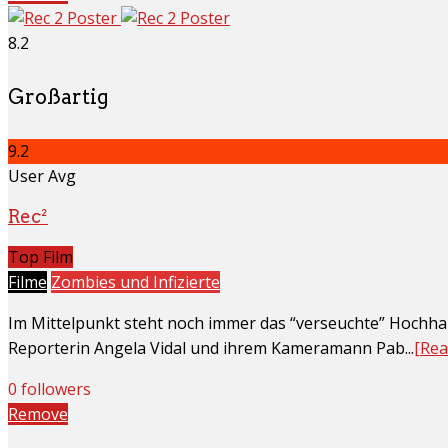
8.2
Großartig
9.2
User Avg
Rec²
Top Film
Filme
Zombies und Infizierte
Im Mittelpunkt steht noch immer das “verseuchte” Hochhau
Reporterin Angela Vidal und ihrem Kameramann Pab...
[Rea
0 followers
Remove