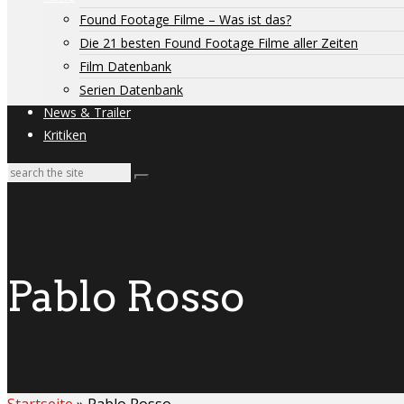
Found Footage Filme – Was ist das?
Die 21 besten Found Footage Filme aller Zeiten
Film Datenbank
Serien Datenbank
News & Trailer
Kritiken
Pablo Rosso
Startseite
»
Pablo Rosso