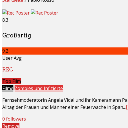
8.3
Großartig
9.2
User Avg
REC
Top Film
Filme
Zombies und Infizierte
Fernsehmoderatorin Angela Vidal und ihr Kameramann P
Alltag der Frauen und Männer einer Feuerwache in Span...
0 followers
Remove