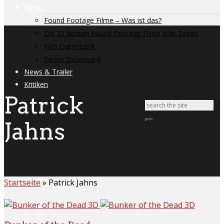
Filme
Found Footage Filme – Was ist das?
Die 21 besten Found Footage Filme aller Zeiten
Film Datenbank
Serien Datenbank
News & Trailer
Kritiken
Patrick
Jahns
Startseite
»
Patrick Jahns