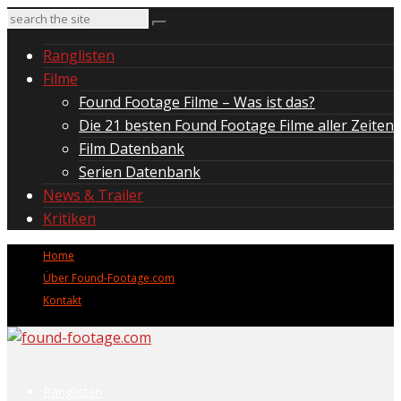
Ranglisten
Filme
Found Footage Filme – Was ist das?
Die 21 besten Found Footage Filme aller Zeiten
Film Datenbank
Serien Datenbank
News & Trailer
Kritiken
Home
Über Found-Footage.com
Kontakt
Ranglisten