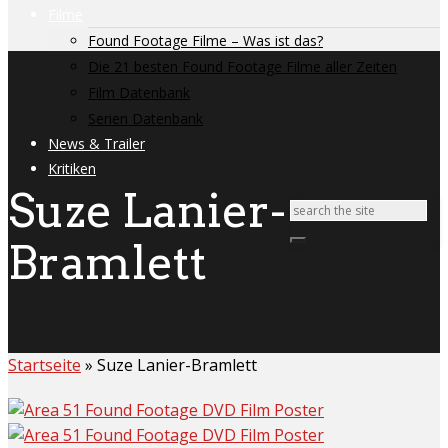
Filme
Found Footage Filme – Was ist das?
Die 21 besten Found Footage Filme aller Zeiten
Film Datenbank
Serien Datenbank
News & Trailer
Kritiken
Suze Lanier-
Bramlett
Startseite
»
Suze Lanier-Bramlett