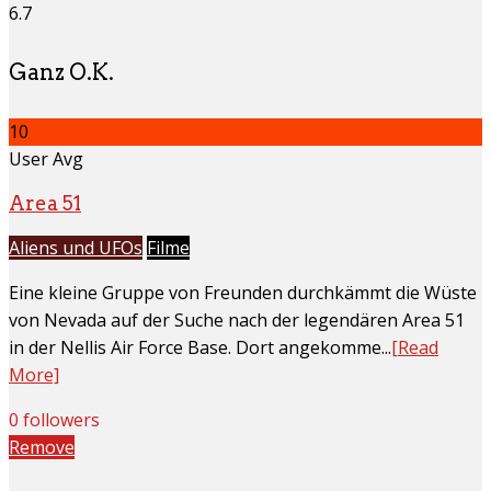
6.7
Ganz O.K.
10
User Avg
Area 51
Aliens und UFOs
Filme
Eine kleine Gruppe von Freunden durchkämmt die Wüste
von Nevada auf der Suche nach der legendären Area 51
in der Nellis Air Force Base. Dort angekomme...
[Read
More]
0 followers
Remove