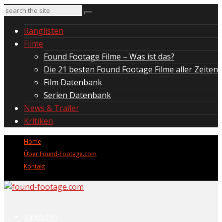
Ranglisten
Filme
Found Footage Filme – Was ist das?
Die 21 besten Found Footage Filme aller Zeiten
Film Datenbank
Serien Datenbank
News & Trailer
Kritiken
Home
Über Found-Footage.com
Kontakt
Ranglisten