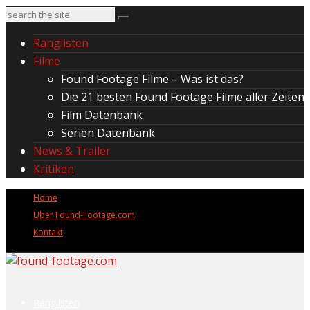
Ranglisten
Filme
Found Footage Filme – Was ist das?
Die 21 besten Found Footage Filme aller Zeiten
Film Datenbank
Serien Datenbank
News & Trailer
Kritiken
Home
Über Found-Footage.com
Kontakt
Ranglisten