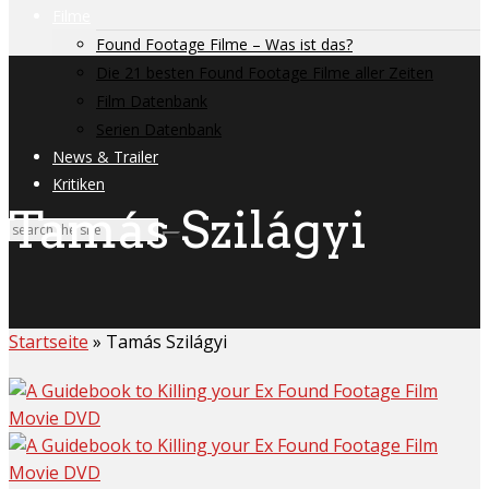
Filme
Found Footage Filme – Was ist das?
Die 21 besten Found Footage Filme aller Zeiten
Film Datenbank
Serien Datenbank
News & Trailer
Kritiken
Tamás Szilágyi
Startseite
»
Tamás Szilágyi