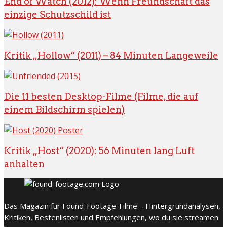
End of Watch (2012): Wenn Freundschaft das
einzige Schutzschild ist
Kritik „Hollow“ (2011) – 84 Minuten Langeweile
Die 11 besten Desktop-Filme (Filme, die auf
einem Bildschirm spielen)
Kritik „Host“ (2020): 56 Minuten lang Luft
anhalten
Das Magazin für Found-Footage-Filme – Hintergrundanalysen,
Kritiken, Bestenlisten und Empfehlungen, wo du sie streamen