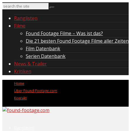
Ranglisten
Filme
Found Footage Filme – Was ist das?
Die 21 besten Found Footage Filme aller Zeiten
Film Datenbank
Serien Datenbank
News & Trailer
Kritiken
Home
Über Found-Footage.com
Kontakt
Ranglisten