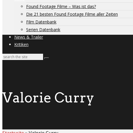
Found Footage Filme – Was ist das?
Die 21 besten Found Footage Filme aller Zeiten
Film Datenbank
Serien Datenbank
News & Trailer
Kritiken
Valorie Curry
Startseite
»
Valorie Curry