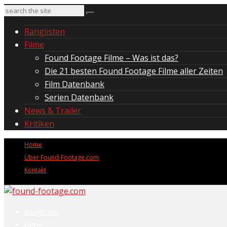
Ranglisten
Filme
Found Footage Filme – Was ist das?
Die 21 besten Found Footage Filme aller Zeiten
Film Datenbank
Serien Datenbank
News & Trailer
Kritiken
Home
Über Found-Footage.com
Kontakt
Ranglisten
Filme