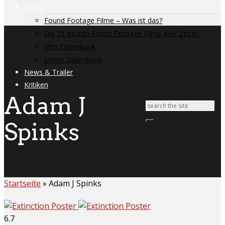
Filme
Found Footage Filme – Was ist das?
Die 21 besten Found Footage Filme aller Zeiten
Film Datenbank
Serien Datenbank
News & Trailer
Kritiken
Adam J
Spinks
Startseite
»
Adam J Spinks
6.7