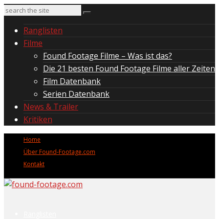
Ranglisten
Filme
Found Footage Filme – Was ist das?
Die 21 besten Found Footage Filme aller Zeiten
Film Datenbank
Serien Datenbank
News & Trailer
Kritiken
Home
Über Found-Footage.com
Kontakt
Ranglisten