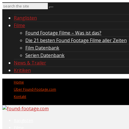
Ranglisten
Filme
Found Footage Filme – Was ist das?
Die 21 besten Found Footage Filme aller Zeiten
Film Datenbank
Serien Datenbank
News & Trailer
Kritiken
Home
Über Found-Footage.com
Kontakt
Ranglisten
Filme