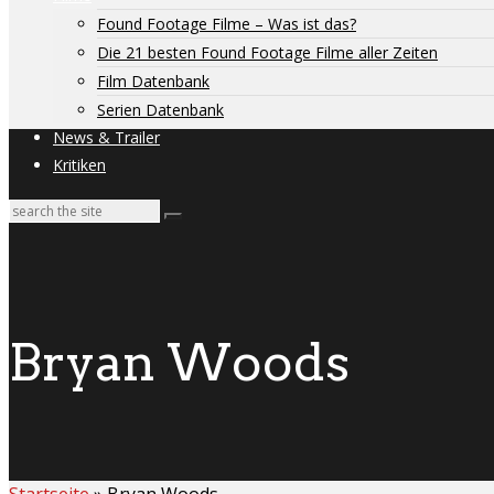
Found Footage Filme – Was ist das?
Die 21 besten Found Footage Filme aller Zeiten
Film Datenbank
Serien Datenbank
News & Trailer
Kritiken
Bryan Woods
Startseite
»
Bryan Woods