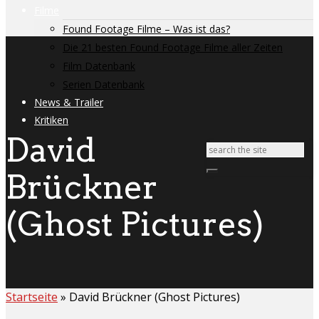
Filme
Found Footage Filme – Was ist das?
Die 21 besten Found Footage Filme aller Zeiten
Film Datenbank
Serien Datenbank
News & Trailer
Kritiken
David
Brückner
(Ghost Pictures)
Startseite
»
David Brückner (Ghost Pictures)