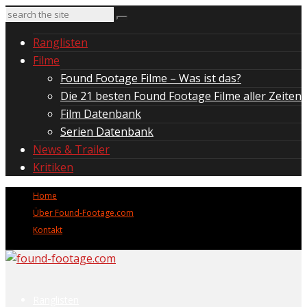
Ranglisten
Filme
Found Footage Filme – Was ist das?
Die 21 besten Found Footage Filme aller Zeiten
Film Datenbank
Serien Datenbank
News & Trailer
Kritiken
Home
Über Found-Footage.com
Kontakt
Ranglisten