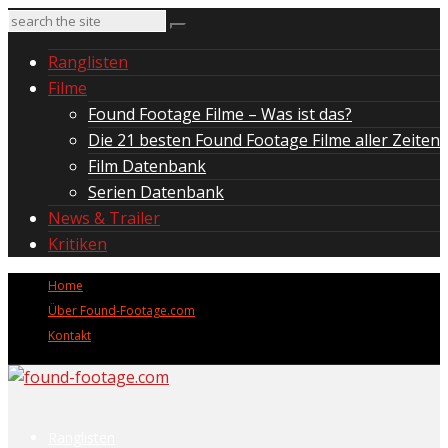
Ranglisten
Filme
Found Footage Filme – Was ist das?
Die 21 besten Found Footage Filme aller Zeiten
Film Datenbank
Serien Datenbank
News & Trailer
Kritiken
Home
Über Found-Footage.com
Kontakt
Ranglisten