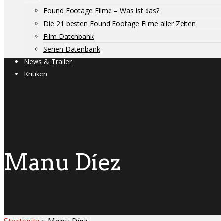
Found Footage Filme – Was ist das?
Die 21 besten Found Footage Filme aller Zeiten
Film Datenbank
Serien Datenbank
News & Trailer
Kritiken
Manu Díez
Startseite
»
Manu Díez