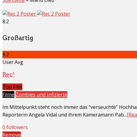
8.2
Großartig
9.2
User Avg
Rec²
Top Film
Filme
Zombies und Infizierte
Im Mittelpunkt steht noch immer das “verseuchte” Hochhau
Reporterin Angela Vidal und ihrem Kameramann Pab...
[Rea
0 followers
Remove