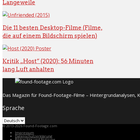
Langeweile
Die 11 besten Desktop-Filme (Filme,
die auf einem Bildschirm spielen)
Kritik „Host“ (2020): 56 Minuten
lang Luft anhalten
Das Magazin für Found-Footage-Filme – Hintergrundanalysen, Kr
Sprache
Sprache
© 2013-2026 Found-Footage.com
Impressum
Datenschutzerklärung
Bildrechte und Nutzung