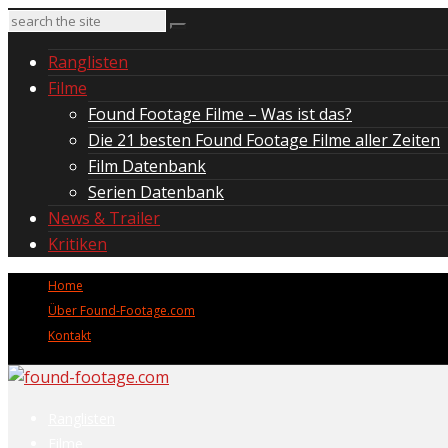
Ranglisten
Filme
Found Footage Filme – Was ist das?
Die 21 besten Found Footage Filme aller Zeiten
Film Datenbank
Serien Datenbank
News & Trailer
Kritiken
Home
Über Found-Footage.com
Kontakt
Ranglisten
Filme