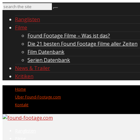
Ranglisten
Filme
Found Footage Filme – Was ist das?
Die 21 besten Found Footage Filme aller Zeiten
Film Datenbank
Serien Datenbank
News & Trailer
Kritiken
Home
Über Found-Footage.com
Kontakt
Ranglisten
Filme