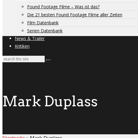
Found Footage Filme – Was ist das?
Die 21 besten Found Footage Filme aller Zeiten
Film Datenbank
Serien Datenbank
News & Trailer
Kritiken
Mark Duplass
Startseite
»
Mark Duplass