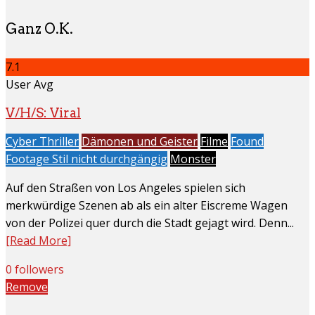
Ganz O.K.
7.1
User Avg
V/H/S: Viral
Cyber Thriller
Dämonen und Geister
Filme
Found
Footage Stil nicht durchgängig
Monster
Auf den Straßen von Los Angeles spielen sich
merkwürdige Szenen ab als ein alter Eiscreme Wagen
von der Polizei quer durch die Stadt gejagt wird. Denn...
[Read More]
0 followers
Remove