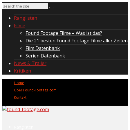
Ranglisten
Filme
Found Footage Filme – Was ist das?
Die 21 besten Found Footage Filme aller Zeiten
Film Datenbank
Serien Datenbank
News & Trailer
Kritiken
Home
Über Found-Footage.com
Kontakt
Ranglisten