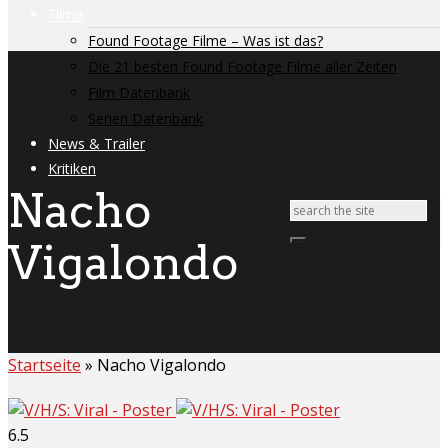
Filme
Found Footage Filme – Was ist das?
Die 21 besten Found Footage Filme aller Zeiten
Film Datenbank
Serien Datenbank
News & Trailer
Kritiken
Nacho
Vigalondo
Startseite
»
Nacho Vigalondo
6.5