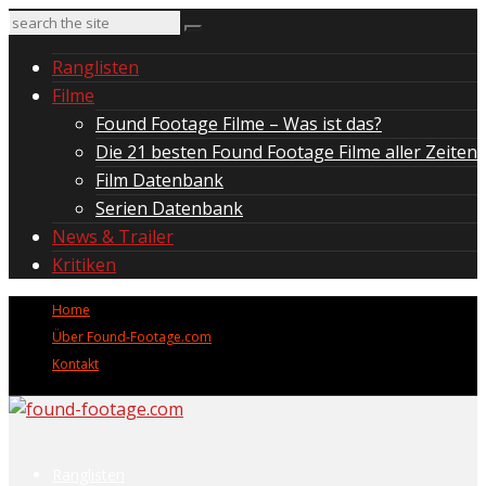
Ranglisten
Filme
Found Footage Filme – Was ist das?
Die 21 besten Found Footage Filme aller Zeiten
Film Datenbank
Serien Datenbank
News & Trailer
Kritiken
Home
Über Found-Footage.com
Kontakt
Ranglisten