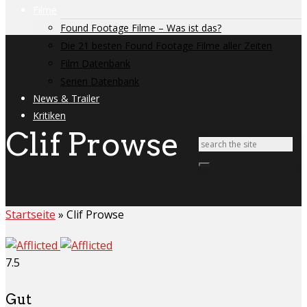
Filme
Found Footage Filme – Was ist das?
Die 21 besten Found Footage Filme aller Zeiten
Film Datenbank
Serien Datenbank
News & Trailer
Kritiken
Clif Prowse
Startseite
»
Clif Prowse
7.5
Gut