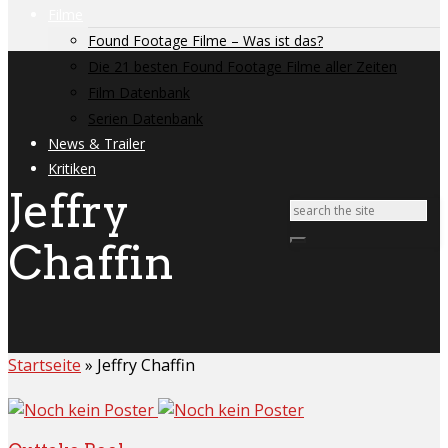
Filme
Found Footage Filme – Was ist das?
Die 21 besten Found Footage Filme aller Zeiten
Film Datenbank
Serien Datenbank
News & Trailer
Kritiken
Jeffry
Chaffin
Startseite
»
Jeffry Chaffin