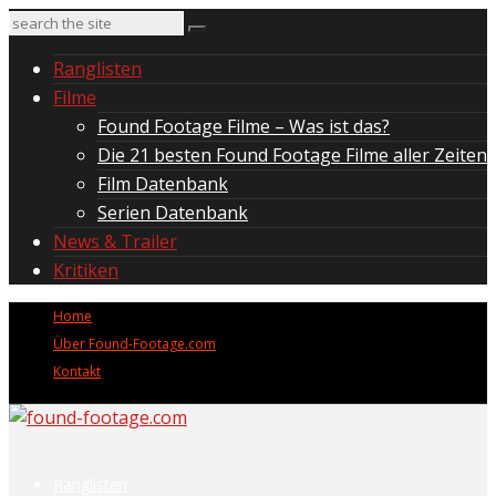
Ranglisten
Filme
Found Footage Filme – Was ist das?
Die 21 besten Found Footage Filme aller Zeiten
Film Datenbank
Serien Datenbank
News & Trailer
Kritiken
Home
Über Found-Footage.com
Kontakt
Ranglisten