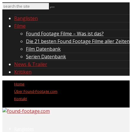
Ranglisten
Filme
Found Footage Filme – Was ist das?
Die 21 besten Found Footage Filme aller Zeiten
Film Datenbank
Serien Datenbank
News & Trailer
Kritiken
Home
Über Found-Footage.com
Kontakt
Ranglisten