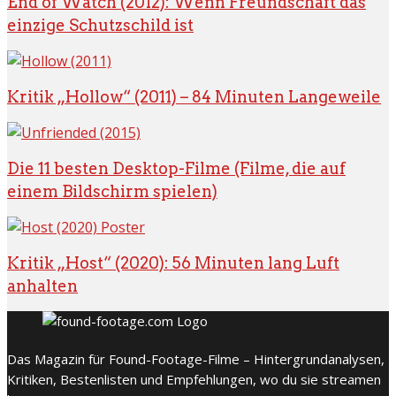
End of Watch (2012): Wenn Freundschaft das
einzige Schutzschild ist
Kritik „Hollow“ (2011) – 84 Minuten Langeweile
Die 11 besten Desktop-Filme (Filme, die auf
einem Bildschirm spielen)
Kritik „Host“ (2020): 56 Minuten lang Luft
anhalten
Das Magazin für Found-Footage-Filme – Hintergrundanalysen,
Kritiken, Bestenlisten und Empfehlungen, wo du sie streamen