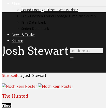
Filme
Found Footage Filme – Was ist das?
Die 21 besten Found Footage Filme aller Zeiten
Film Datenbank
Serien Datenbank
News & Trailer
Kritiken
Josh Stewart
Startseite
»
Josh Stewart
The Hunted
Filme