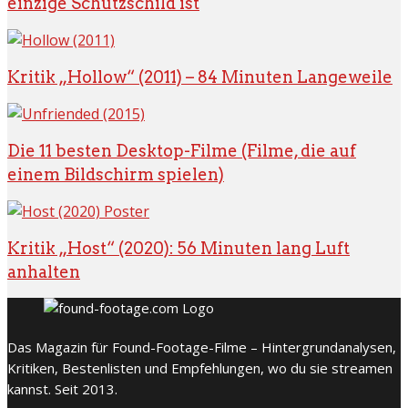
einzige Schutzschild ist
Kritik „Hollow“ (2011) – 84 Minuten Langeweile
Die 11 besten Desktop-Filme (Filme, die auf
einem Bildschirm spielen)
Kritik „Host“ (2020): 56 Minuten lang Luft
anhalten
Das Magazin für Found-Footage-Filme – Hintergrundanalysen,
Kritiken, Bestenlisten und Empfehlungen, wo du sie streamen
kannst. Seit 2013.