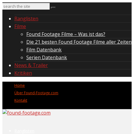
Ranglisten
Filme
Found Footage Filme – Was ist das?
Die 21 besten Found Footage Filme aller Zeiten
Film Datenbank
Serien Datenbank
News & Trailer
Kritiken
Home
Über Found-Footage.com
Kontakt
Ranglisten