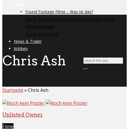
Filme
Found Footage Filme – Was ist das?
Die 21 besten Found Footage Filme aller Zeiten
Film Datenbank
Serien Datenbank
News & Trailer
Kritiken
Chris Ash
Startseite
»
Chris Ash
Unlisted Owner
Filme