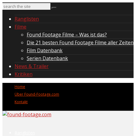
Ranglisten
Filme
Found Footage Filme – Was ist das?
Die 21 besten Found Footage Filme aller Zeiten
Film Datenbank
Serien Datenbank
News & Trailer
Kritiken
Home
Über Found-Footage.com
Kontakt
Ranglisten