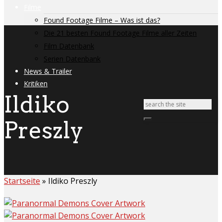
Filme
Found Footage Filme – Was ist das?
Die 21 besten Found Footage Filme aller Zeiten
Film Datenbank
Serien Datenbank
News & Trailer
Kritiken
Ildiko
Preszly
Startseite
»
Ildiko Preszly