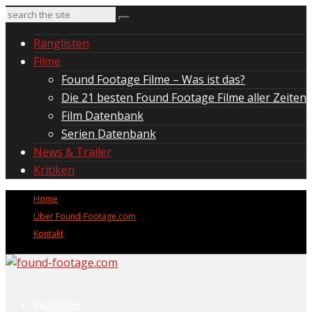
Ranglisten
Filme
Found Footage Filme – Was ist das?
Die 21 besten Found Footage Filme aller Zeiten
Film Datenbank
Serien Datenbank
News & Trailer
Kritiken
Home
Über Found-Footage.com
Kontakt
Ranglisten