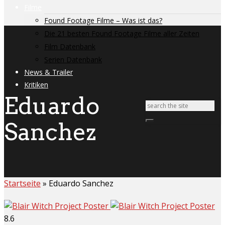
Filme
Found Footage Filme – Was ist das?
Die 21 besten Found Footage Filme aller Zeiten
Film Datenbank
Serien Datenbank
News & Trailer
Kritiken
Eduardo
Sanchez
Startseite
»
Eduardo Sanchez
8.6