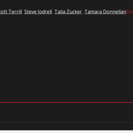
ott Terrill
,
Steve Jodrell
,
Talia Zucker
,
Tamara Donnellan
Dr