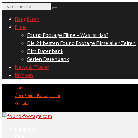
Ranglisten
Filme
Found Footage Filme – Was ist das?
Die 21 besten Found Footage Filme aller Zeiten
Film Datenbank
Serien Datenbank
News & Trailer
Kritiken
Home
Über Found-Footage.com
Kontakt
Ranglisten
Filme