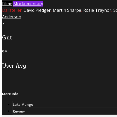
Filme
Mockumentary
Darsteller:
David Pledger
,
Martin Sharpe
,
Rosie Traynor
,
Sc
Anderson
7
Gut
9.5
User Avg
More Info
Lake Mungo
Review