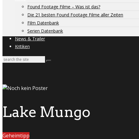
Found Footage Filme – Was ist das?
Die 21 besten Found Footage Filme aller Zeiten
Film Datenbank
Serien Datenbank
News & Trailer
Kritiken
Lake Mungo
Geheimtipp