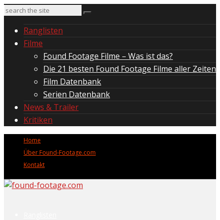
Ranglisten
Filme
Found Footage Filme – Was ist das?
Die 21 besten Found Footage Filme aller Zeiten
Film Datenbank
Serien Datenbank
News & Trailer
Kritiken
Home
Über Found-Footage.com
Kontakt
Ranglisten