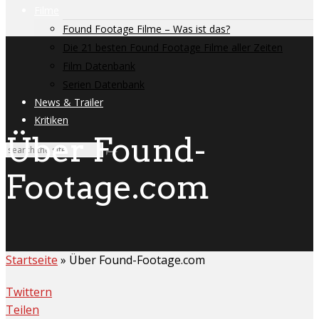
Filme
Found Footage Filme – Was ist das?
Die 21 besten Found Footage Filme aller Zeiten
Film Datenbank
Serien Datenbank
News & Trailer
Kritiken
Über Found-
Footage.com
Startseite
»
Über Found-Footage.com
Twittern
Teilen