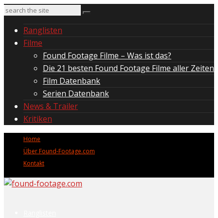
Ranglisten
Filme
Found Footage Filme – Was ist das?
Die 21 besten Found Footage Filme aller Zeiten
Film Datenbank
Serien Datenbank
News & Trailer
Kritiken
Home
Über Found-Footage.com
Kontakt
Ranglisten