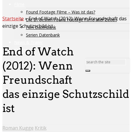
Filme
Found Footage Filme – Was ist das?
Startseite
»
End of Watch (2012): Wenn Freundschaft das
Die 21 besten Found Footage Filme aller Zeiten
einzige Schutzschild ist
Film Datenbank
Serien Datenbank
News & Trailer
End of Watch
Kritiken
(2012): Wenn
Freundschaft
das einzige Schutzschild
ist
Roman Kugge
Kritik