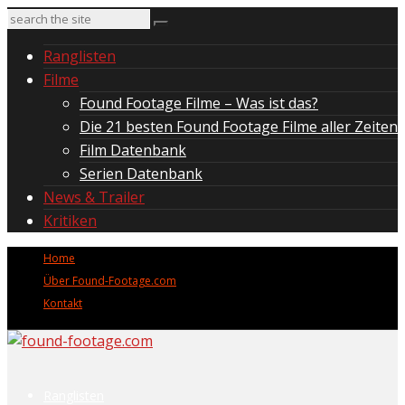
Ranglisten
Filme
Found Footage Filme – Was ist das?
Die 21 besten Found Footage Filme aller Zeiten
Film Datenbank
Serien Datenbank
News & Trailer
Kritiken
Home
Über Found-Footage.com
Kontakt
Ranglisten