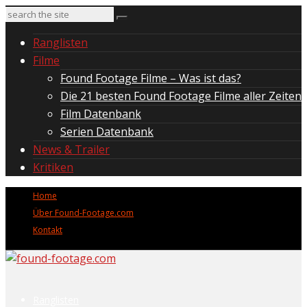
Ranglisten
Filme
Found Footage Filme – Was ist das?
Die 21 besten Found Footage Filme aller Zeiten
Film Datenbank
Serien Datenbank
News & Trailer
Kritiken
Home
Über Found-Footage.com
Kontakt
Ranglisten