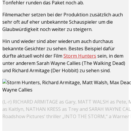
Tonfehler runden das Paket noch ab.
Filmemacher setzen bei der Produktion zusätzlich auch
sehr oft auf eher unbekannte Schauspieler um die
Glaubwürdigkeit noch weiter zu steigern.
Hin und wieder sind aber wiederum auch durchaus
bekannte Gesichter zu sehen. Bestes Beispiel dafür
dürfte aktuell wohl der Film
Storm Hunters
sein, in dem
unter anderem Sarah Wayne Callies (The Walking Dead)
und Richard Armitage (Der Hobbit) zu sehen sind.
(L-r) RICHARD ARMITAGE as Gary, MATT WALSH as Pete
as Kaitlyn, NATHAN KRESS as Trey and SARAH WAYNE CALLIE
Roadshow Pictures‘ thriller „INTO THE STORM,“ a Warner B