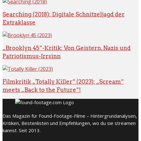
Searching (2018): Digitale Schnitzeljagd der
Extraklasse
„Brooklyn 45“-Kritik: Von Geistern, Nazis und
Patriotismus-Irrsinn
Filmkritik „Totally Killer“ (2023): „Scream“
meets „Back to the Future“!
Das Magazin für Found-Footage-Filme – Hintergrundanalysen,
Kritiken, Bestenlisten und Empfehlungen, wo du sie streamen
kannst. Seit 2013.