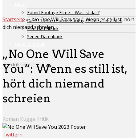
Filme
Found Footage Filme – Was ist das?
Startseite
»
„No One Will Save You“: Wenn es still ist, hört
Die 21 besten Found Footage Filme aller Zeiten
dich niemand schreien
Film Datenbank
Serien Datenbank
News & Trailer
„No One Will Save
Kritiken
You“: Wenn es still ist,
hört dich niemand
schreien
Roman Kugge
Kritik
Twittern