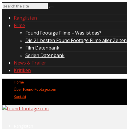
Ranglisten
Filme
Found Footage Filme – Was ist das?
Die 21 besten Found Footage Filme aller Zeiten
Film Datenbank
Serien Datenbank
News & Trailer
Kritiken
Home
Über Found-Footage.com
Kontakt
Ranglisten