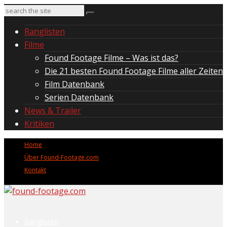
Ranglisten
Filme
Found Footage Filme – Was ist das?
Die 21 besten Found Footage Filme aller Zeiten
Film Datenbank
Serien Datenbank
News & Trailer
Kritiken
Home
Über Found-Footage.com
Kontakt
Ranglisten