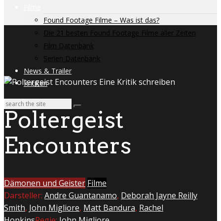
Filme
Found Footage Filme – Was ist das?
Die 21 besten Found Footage Filme aller Zeiten
Film Datenbank
Serien Datenbank
News & Trailer
Kritiken
Poltergeist
Encounters
Dämonen und Geister
Filme
Darsteller:
Andre Guantanamo
,
Deborah Jayne Reilly
Smith
,
John Migliore
,
Matt Bandura
,
Rachel
Hopkins
Regie:
John Migliore