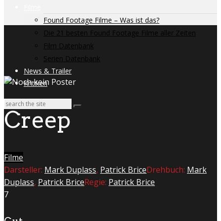
Filme
Found Footage Filme – Was ist das?
Die 21 besten Found Footage Filme aller Zeiten
Film Datenbank
Serien Datenbank
News & Trailer
Kritiken
Creep
Filme
Darsteller:
Mark Duplass
,
Patrick Brice
Drehbuch:
Mark
Duplass
,
Patrick Brice
Regie:
Patrick Brice
7