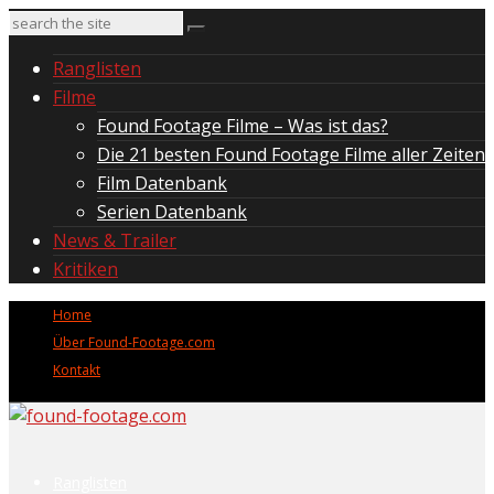
Ranglisten
Filme
Found Footage Filme – Was ist das?
Die 21 besten Found Footage Filme aller Zeiten
Film Datenbank
Serien Datenbank
News & Trailer
Kritiken
Home
Über Found-Footage.com
Kontakt
Ranglisten