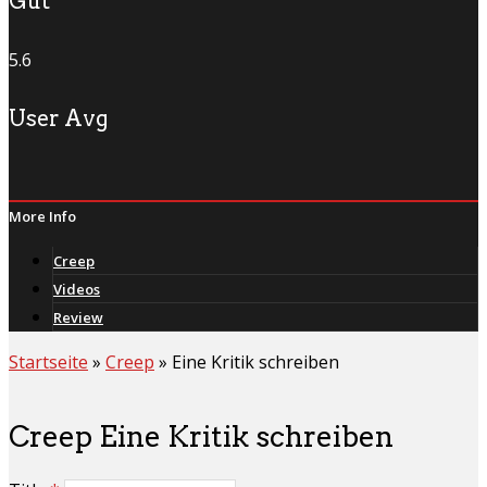
Gut
5.6
User Avg
More Info
Creep
Videos
Review
Startseite
»
Creep
»
Eine Kritik schreiben
Creep Eine Kritik schreiben