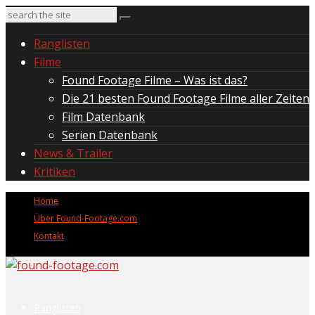
Ranglisten
Filme
Found Footage Filme – Was ist das?
Die 21 besten Found Footage Filme aller Zeiten
Film Datenbank
Serien Datenbank
News & Trailer
Kritiken
Home
Über Found-Footage.com
Kontakt
Ranglisten