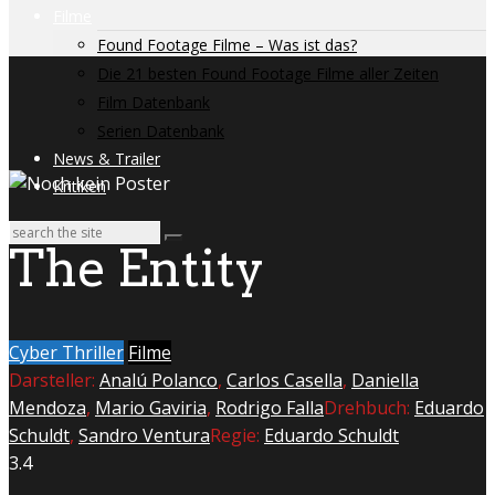
Filme
Found Footage Filme – Was ist das?
Die 21 besten Found Footage Filme aller Zeiten
Film Datenbank
Serien Datenbank
News & Trailer
Kritiken
The Entity
Cyber Thriller
Filme
Darsteller:
Analú Polanco
,
Carlos Casella
,
Daniella
Mendoza
,
Mario Gaviria
,
Rodrigo Falla
Drehbuch:
Eduardo
Schuldt
,
Sandro Ventura
Regie:
Eduardo Schuldt
3.4