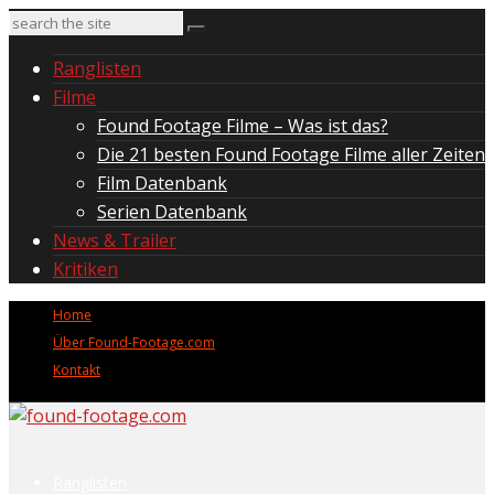
Ranglisten
Filme
Found Footage Filme – Was ist das?
Die 21 besten Found Footage Filme aller Zeiten
Film Datenbank
Serien Datenbank
News & Trailer
Kritiken
Home
Über Found-Footage.com
Kontakt
Ranglisten