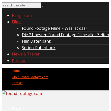
Ranglisten
Filme
Found Footage Filme – Was ist das?
Die 21 besten Found Footage Filme aller Zeiten
Film Datenbank
Serien Datenbank
News & Trailer
Kritiken
Home
Über Found-Footage.com
Kontakt
Ranglisten