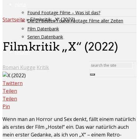
Filme
Found Footage Filme – Was ist das?
Startseite
»
Filmkritik „X“ (2022)
Die 21 besten Found Footage Filme aller Zeiten
Film Datenbank
Serien Datenbank
Filmkritik „X“ (2022)
News & Trailer
Kritiken
Roman Kugge
Kritik
Twittern
Teilen
Teilen
Pin
Wenn man an Horror und Sex denkt, fällt einem natürlich
als erstes der Film „Hostel“ ein. Das war natürlich auch
mein erster Gedanke, als ich von „X“ – einem Retro-