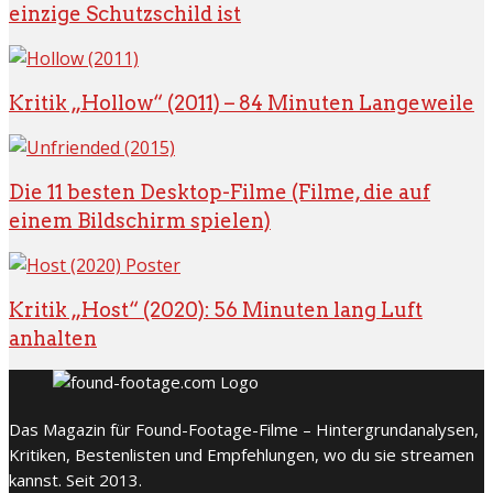
einzige Schutzschild ist
Kritik „Hollow“ (2011) – 84 Minuten Langeweile
Die 11 besten Desktop-Filme (Filme, die auf
einem Bildschirm spielen)
Kritik „Host“ (2020): 56 Minuten lang Luft
anhalten
Das Magazin für Found-Footage-Filme – Hintergrundanalysen,
Kritiken, Bestenlisten und Empfehlungen, wo du sie streamen
kannst. Seit 2013.