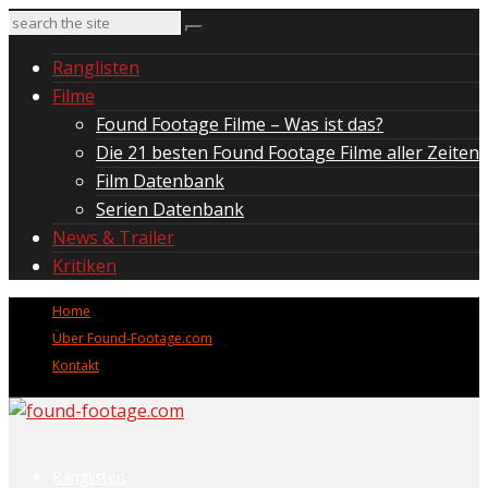
Ranglisten
Filme
Found Footage Filme – Was ist das?
Die 21 besten Found Footage Filme aller Zeiten
Film Datenbank
Serien Datenbank
News & Trailer
Kritiken
Home
Über Found-Footage.com
Kontakt
Ranglisten