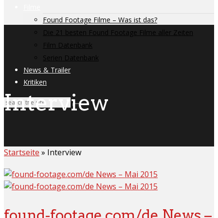
Filme
Found Footage Filme – Was ist das?
Die 21 besten Found Footage Filme aller Zeiten
Film Datenbank
Serien Datenbank
News & Trailer
Kritiken
Interview
Startseite
»
Interview
found-footage.com/de News –