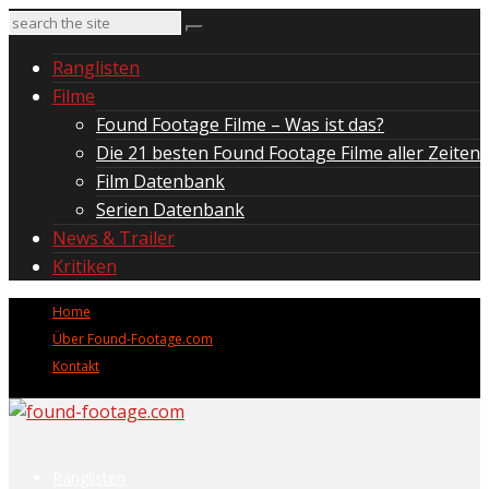
Ranglisten
Filme
Found Footage Filme – Was ist das?
Die 21 besten Found Footage Filme aller Zeiten
Film Datenbank
Serien Datenbank
News & Trailer
Kritiken
Home
Über Found-Footage.com
Kontakt
Ranglisten