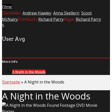
Filme
Darsteller:
Andrew Hawley
,
Anna Skellern
,
Scoot
McNairy
Drehbuch:
Richard Parry
Regie:
Richard Parry
5
User Avg
More Info
A Night in the Woods
Startseite
»
A Night in the Woods
A Night in the Woods