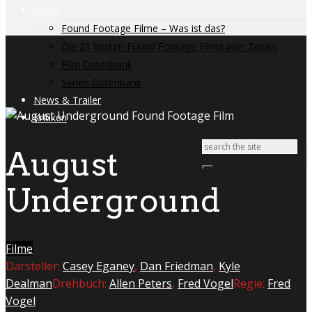
Filme
Found Footage Filme – Was ist das?
Die 21 besten Found Footage Filme aller Zeiten
Film Datenbank
Serien Datenbank
News & Trailer
Kritiken
August
Underground
Filme
Darsteller:
Casey Eganey
,
Dan Friedman
,
Kyle
Dealman
Drehbuch:
Allen Peters
,
Fred Vogel
Regie:
Fred
Vogel