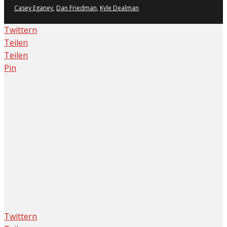
Casey Eganey
,
Dan Friedman
,
Kyle Dealman
Twittern
Teilen
Teilen
Pin
Twittern