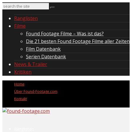
Ranglisten
Filme
Found Footage Filme – Was ist das?
Die 21 besten Found Footage Filme aller Zeiten
Film Datenbank
Serien Datenbank
News & Trailer
Kritiken
Home
Über Found-Footage.com
Kontakt
Ranglisten