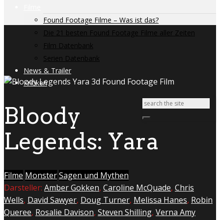
Filme
Found Footage Filme – Was ist das?
Die 21 besten Found Footage Filme aller Zeiten
Film Datenbank
Serien Datenbank
News & Trailer
Kritiken
Bloody
Legends: Yara
Filme
Monster
Sagen und Mythen
Darsteller:
Amber Gokken
,
Caroline McQuade
,
Chris
Wells
,
David Sawyer
,
Doug Turner
,
Melissa Hanes
,
Robin
Queree
,
Rosalie Davison
,
Steven Shilling
,
Verna Amy