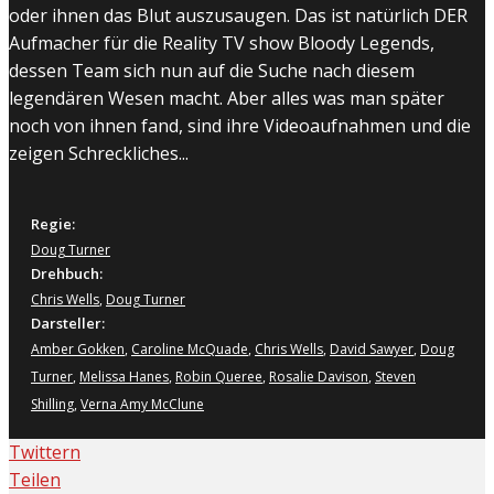
oder ihnen das Blut auszusaugen. Das ist natürlich DER
Aufmacher für die Reality TV show Bloody Legends,
dessen Team sich nun auf die Suche nach diesem
legendären Wesen macht. Aber alles was man später
noch von ihnen fand, sind ihre Videoaufnahmen und die
zeigen Schreckliches...
Regie:
Doug Turner
Drehbuch:
Chris Wells
,
Doug Turner
Darsteller:
Amber Gokken
,
Caroline McQuade
,
Chris Wells
,
David Sawyer
,
Doug
Turner
,
Melissa Hanes
,
Robin Queree
,
Rosalie Davison
,
Steven
Shilling
,
Verna Amy McClune
Twittern
Teilen