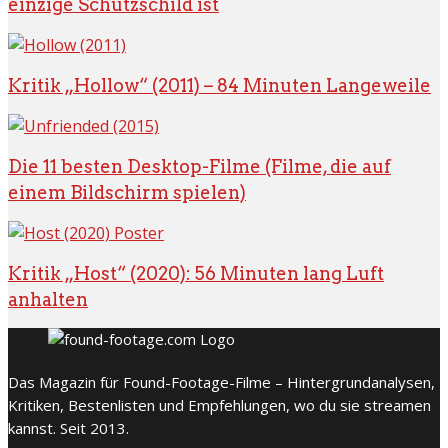
einzige Schutzschild ist
Kritik „Hollow“ (2011) – 84 Minuten Langeweile
Die 11 besten Desktop-Filme (Filme, die auf
einem Bildschirm spielen)
Kritik „Host“ (2020): 56 Minuten lang Luft
anhalten
Das Magazin für Found-Footage-Filme – Hintergrundanalysen,
Kritiken, Bestenlisten und Empfehlungen, wo du sie streamen
kannst. Seit 2013.