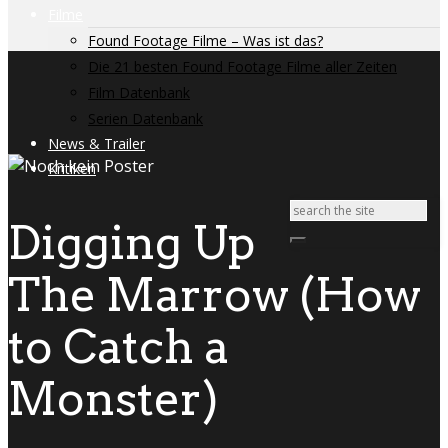
Filme
Found Footage Filme – Was ist das?
Die 21 besten Found Footage Filme aller Zeiten
Film Datenbank
Serien Datenbank
News & Trailer
Kritiken
Digging Up
The Marrow (How
to Catch a
Monster)