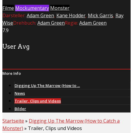
Filme
Mockumentary
Monster
Darsteller:
Adam Green
,
Kane Hodder
,
Mick Garris
,
Ray
Wise
Drehbuch:
Adam Green
Regie:
Adam Green
7.9
User Avg
More Info
Digging Up The Marrow (How to ...
News
Trailer, Clips und Videos
Bilder
Startseite
»
Digging Up The Marrow (How to Catch a
Monster)
»
Trailer, Clips und Videos