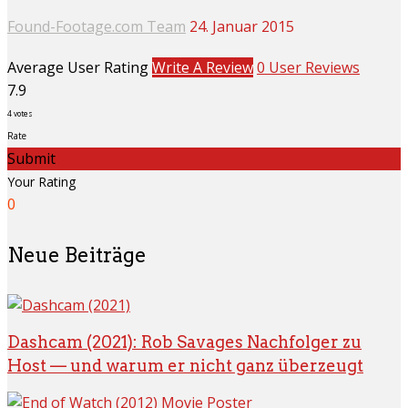
Found-Footage.com Team
24. Januar 2015
Average User Rating
Write A Review
0 User Reviews
7.9
4
votes
Rate
Submit
Your Rating
0
Neue Beiträge
Dashcam (2021): Rob Savages Nachfolger zu
Host — und warum er nicht ganz überzeugt