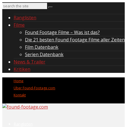
Ranglisten
Filme
Found Footage Filme – Was ist das?
Die 21 besten Found Footage Filme aller Zeiten
Film Datenbank
Serien Datenbank
News & Trailer
Kritiken
Home
Über Found-Footage.com
Kontakt
Ranglisten