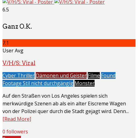
6.5
Ganz O.K.
7.1
User Avg
V/H/S: Viral
Cyber Thriller
Dämonen und Geister
Filme
Found
Footage Stil nicht durchgängig
Monster
Auf den Straßen von Los Angeles spielen sich
merkwürdige Szenen ab als ein alter Eiscreme Wagen
von der Polizei quer durch die Stadt gejagt wird. Denn...
[Read More]
0 followers