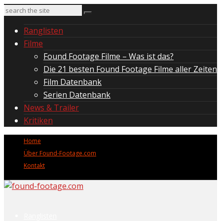
Ranglisten
Filme
Found Footage Filme – Was ist das?
Die 21 besten Found Footage Filme aller Zeiten
Film Datenbank
Serien Datenbank
News & Trailer
Kritiken
Home
Über Found-Footage.com
Kontakt
Ranglisten