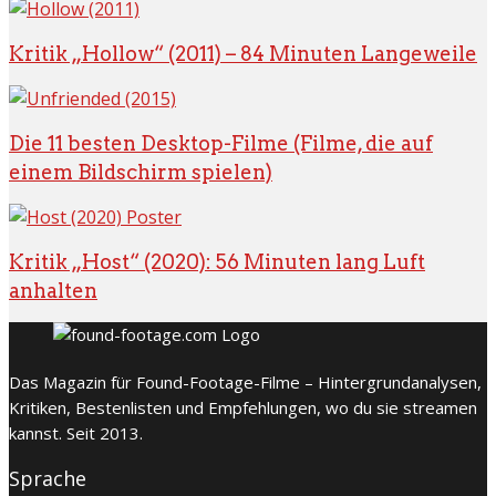
Kritik „Hollow“ (2011) – 84 Minuten Langeweile
Die 11 besten Desktop-Filme (Filme, die auf
einem Bildschirm spielen)
Kritik „Host“ (2020): 56 Minuten lang Luft
anhalten
Das Magazin für Found-Footage-Filme – Hintergrundanalysen,
Kritiken, Bestenlisten und Empfehlungen, wo du sie streamen
kannst. Seit 2013.
Sprache