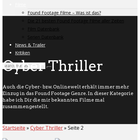
Filme
Found Footage Filme – Was ist das?
Die 21 besten Found Footage Filme aller Zeiten
Film Datenbank
Serien Datenbank
News & Trailer
Kritiken
Cyber Thriller
Auch die Cyber- bzw. Onlinewelt erhält immer mehr
Einzug in das Found Footage Genre. In dieser Kategorie
habe ich Dir die mir bekannten Filme mal
zusammengestellt.
Startseite
»
Cyber Thriller
»
Seite 2