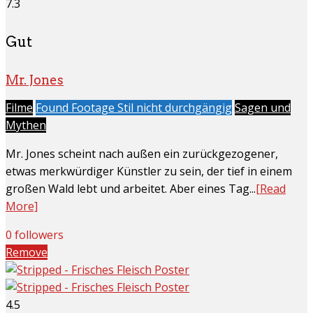
7.3
Gut
Mr. Jones
Filme
Found Footage Stil nicht durchgängig
Sagen und
Mythen
Mr. Jones scheint nach außen ein zurückgezogener,
etwas merkwürdiger Künstler zu sein, der tief in einem
großen Wald lebt und arbeitet. Aber eines Tag...
[Read
More]
0 followers
Remove
4.5