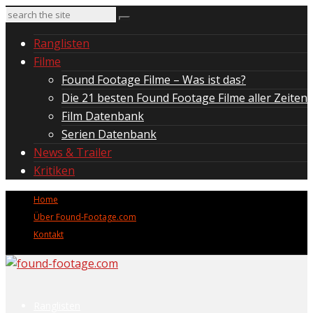
Ranglisten
Filme
Found Footage Filme – Was ist das?
Die 21 besten Found Footage Filme aller Zeiten
Film Datenbank
Serien Datenbank
News & Trailer
Kritiken
Home
Über Found-Footage.com
Kontakt
Ranglisten