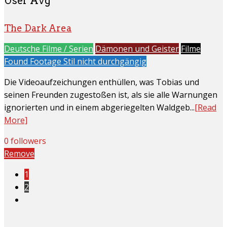
User Avg
The Dark Area
Deutsche Filme / Serien
Dämonen und Geister
Filme
Found Footage Stil nicht durchgängig
Die Videoaufzeichungen enthüllen, was Tobias und
seinen Freunden zugestoßen ist, als sie alle Warnungen
ignorierten und in einem abgeriegelten Waldgeb...
[Read
More]
0 followers
Remove
1
2